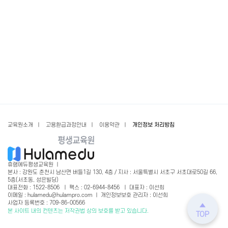
교육원소개
ㅣ
고용환급과정안내
ㅣ
이용약관
ㅣ
개인정보 처리방침
휴램에듀평생교육원 ㅣ
본사 : 강원도 춘천시 남산면 버들1길 130, 4층 / 지사 : 서울특별시 서초구 서초대로50길 66,
5층(서초동, 성은빌딩)
대표전화 : 1522-8506 ㅣ 팩스 : 02-6944-8456 ㅣ 대표자 : 이선희
이메일 : hulamedu@hulampro.com ㅣ 개인정보보호 관리자 : 이선희
사업자 등록번호 : 709-86-00566
본 사이트 내의 컨텐츠는 저작권법 상의 보호를 받고 있습니다.
TOP