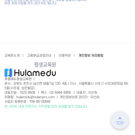
사업주위탁훈련을 실시하는 훈련생은 계정을 발급해드립니다.
따로 회원가입을 하지 않으셔도 됩니다.
교육원소개
ㅣ
고용환급과정안내
ㅣ
이용약관
ㅣ
개인정보 처리방침
휴램에듀평생교육원 ㅣ
본사 : 강원도 춘천시 남산면 버들1길 130, 4층 / 지사 : 서울특별시 서초구 서초대로50길 66,
5층(서초동, 성은빌딩)
대표전화 : 1522-8506 ㅣ 팩스 : 02-6944-8456 ㅣ 대표자 : 이선희
이메일 : hulamedu@hulampro.com ㅣ 개인정보보호 관리자 : 이선희
사업자 등록번호 : 709-86-00566
본 사이트 내의 컨텐츠는 저작권법 상의 보호를 받고 있습니다.
TOP