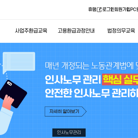
휴램
로그인
회원가입
PC
사업주환급교육
고용환급과정안내
법정의무교육
인사노무관리