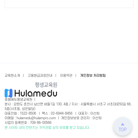
교육원소개
ㅣ
고용환급과정안내
ㅣ
이용약관
ㅣ
개인정보 처리방침
휴램에듀평생교육원 ㅣ
본사 : 강원도 춘천시 남산면 버들1길 130, 4층 / 지사 : 서울특별시 서초구 서초대로50길 66,
5층(서초동, 성은빌딩)
대표전화 : 1522-8506 ㅣ 팩스 : 02-6944-8456 ㅣ 대표자 : 이선희
이메일 : hulamedu@hulampro.com ㅣ 개인정보보호 관리자 : 이선희
사업자 등록번호 : 709-86-00566
본 사이트 내의 컨텐츠는 저작권법 상의 보호를 받고 있습니다.
TOP