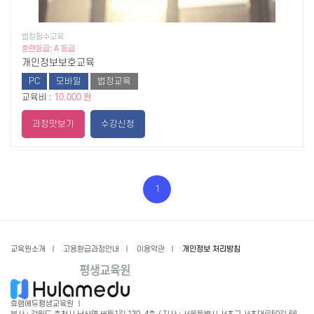
법정필수교육
훈련등급: A 등급
개인정보보호교육
PC
모바일
법정교육
교육비 :
10,000 원
과정맛보기
수강신청
1
교육원소개
ㅣ
고용환급과정안내
ㅣ
이용약관
ㅣ
개인정보 처리방침
휴램에듀평생교육원 ㅣ